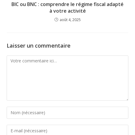
BIC ou BNC : comprendre le régime fiscal adapté
à votre activité
août 4, 2025
Laisser un commentaire
Comment
Enter
your
name
Enter
or