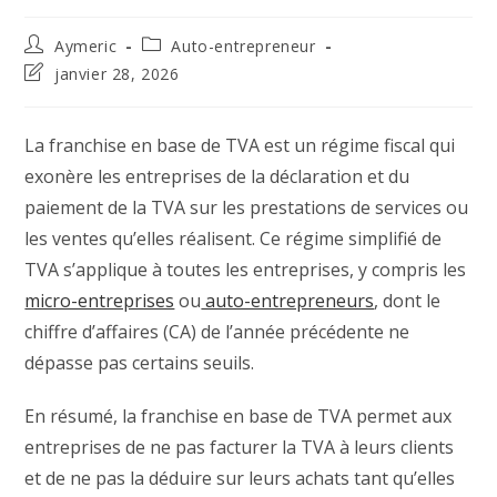
Auteur/autrice
Post
Aymeric
Auto-entrepreneur
de
category:
Dernière
janvier 28, 2026
la
modification
publication :
de
la
La franchise en base de TVA est un régime fiscal qui
publication :
exonère les entreprises de la déclaration et du
paiement de la TVA sur les prestations de services ou
les ventes qu’elles réalisent. Ce régime simplifié de
TVA s’applique à toutes les entreprises, y compris les
micro-entreprises
ou
auto-entrepreneurs
, dont le
chiffre d’affaires (CA) de l’année précédente ne
dépasse pas certains seuils.
En résumé, la franchise en base de TVA permet aux
entreprises de ne pas facturer la TVA à leurs clients
et de ne pas la déduire sur leurs achats tant qu’elles