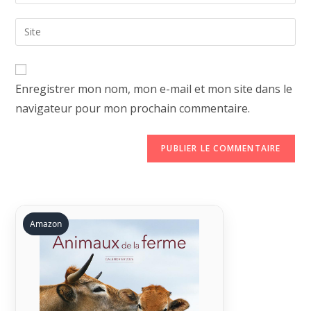
your
username
email
Saisir
to
address
l’URL
comment
to
de
comment
votre
Enregistrer mon nom, mon e-mail et mon site dans le
site
navigateur pour mon prochain commentaire.
(facultatif)
Amazon