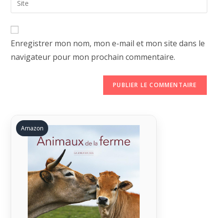
to
address
l’URL
comment
to
de
comment
votre
Enregistrer mon nom, mon e-mail et mon site dans le
site
navigateur pour mon prochain commentaire.
(facultatif)
Amazon