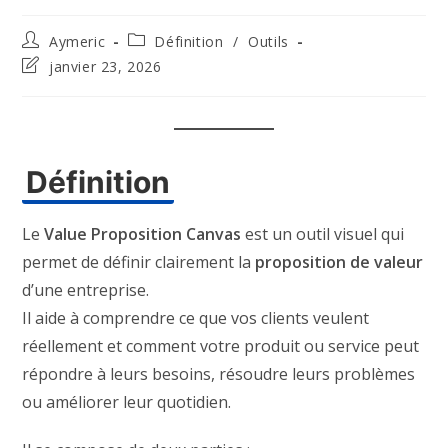
Auteur/autrice
Post
Aymeric
Définition
/
Outils
de
category:
Dernière
janvier 23, 2026
la
modification
publication :
de
la
publication :
Définition
Le
Value Proposition Canvas
est un outil visuel qui
permet de définir clairement la
proposition de valeur
d’une entreprise.
Il aide à comprendre ce que vos clients veulent
réellement et comment votre produit ou service peut
répondre à leurs besoins, résoudre leurs problèmes
ou améliorer leur quotidien.