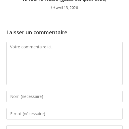
avril 13, 2026
Laisser un commentaire
Comment
Enter
your
name
Enter
or
your
username
email
Saisir