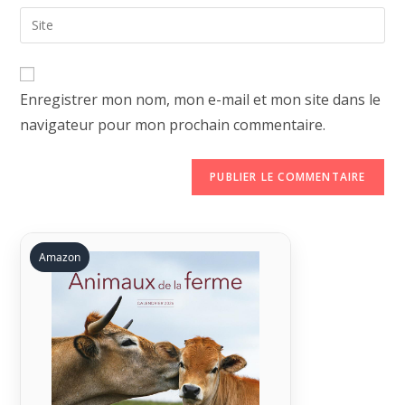
email
Saisir
to
address
l’URL
comment
to
de
comment
votre
Enregistrer mon nom, mon e-mail et mon site dans le
site
navigateur pour mon prochain commentaire.
(facultatif)
Amazon