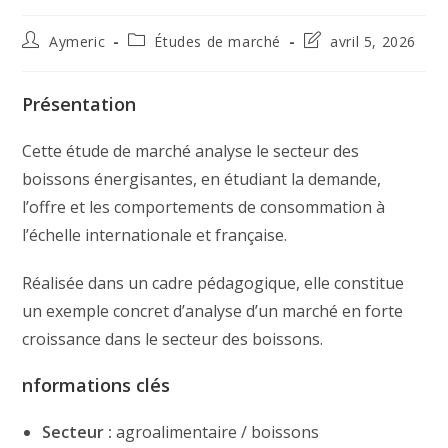
Auteur/autrice
Post
Dernière
Aymeric
Études de marché
avril 5, 2026
de
category:
modification
la
de
publication :
la
Présentation
publication :
Cette étude de marché analyse le secteur des
boissons énergisantes, en étudiant la demande,
l’offre et les comportements de consommation à
l’échelle internationale et française.
Réalisée dans un cadre pédagogique, elle constitue
un exemple concret d’analyse d’un marché en forte
croissance dans le secteur des boissons.
nformations clés
Secteur :
agroalimentaire / boissons