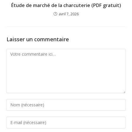
Étude de marché de la charcuterie (PDF gratuit)
avril 7, 2026
Laisser un commentaire
Comment
Enter
your
name
Enter
or
your
username