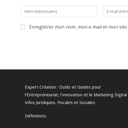
Enter
Enter
your
your
name
email
Enregistrer mon nom, mon e-mail et mon site
or
address
username
to
to
comment
comment
Expert Création : Outils et Guides pour
l'Entrepreneuriat, l'Innovation et le Marketing Digital 
Infos Juridiques, Fiscales et Sociales
Définitions