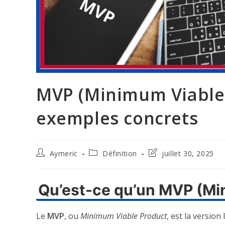
MVP (Minimum Viable P
exemples concrets
Auteur/autrice
Post
Dernière
Aymeric
Définition
juillet 30, 2025
de
category:
modification
la
de
publication :
la
Qu’est-ce qu’un MVP (Mi
publication :
Le
MVP
, ou
Minimum Viable Product
, est la version