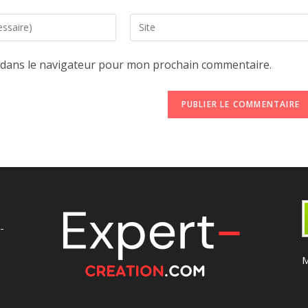
Saisir
l’URL
de
 dans le navigateur pour mon prochain commentaire.
votre
site
(facultatif)
-
M